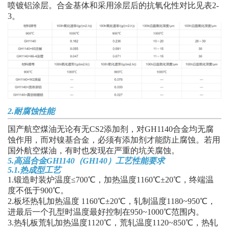
喷镀铝涂层。合金基体和采用涂层后的抗氧化性对比见表2-
3。
2.耐腐蚀性能
国产航空煤油无论有无CS2添加剂，对GH1140合金均无腐
蚀作用，而对镍基合金，必须有添加剂才能防止腐蚀。若用
国外航空煤油，有时也发现在严重的坑关腐蚀。
5.
高温合金GH1140（GH140）
工艺性能要求
5.1.热成型工艺
1.锻造时装炉温度≤700℃，加热温度1160℃±20℃，终端温
度不低于900℃。
2.板坯热轧加热温度 1160℃±20℃，轧制温度1180~950℃，
进最后一个孔型时温度最好控制在950~1000℃范围内。
3.热轧板荒轧加热温度1120℃，荒轧温度1120~850℃，热轧