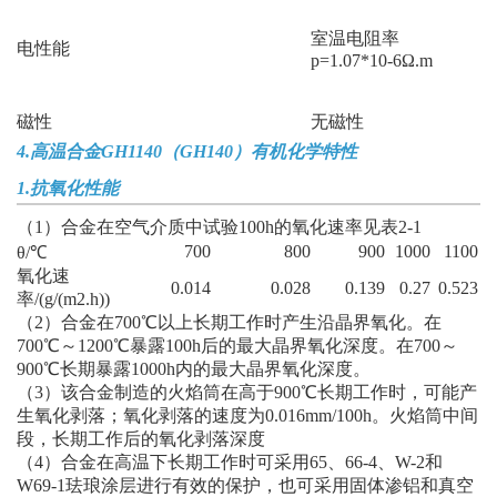
室温电阻率
电性能
p=1.07*10-6Ω.m
磁性
无磁性
4.
高温合金GH1140（GH140）
有机化学特性
1.抗氧化性能
（1）合金在空气介质中试验100h的氧化速率见表2-1
700
800
900
1000
1100
θ/℃
氧化速
0.014
0.028
0.139
0.27
0.523
率/(g/(m2.h))
（2）合金在700℃以上长期工作时产生沿晶界氧化。在
700℃～1200℃暴露100h后的最大晶界氧化深度。在700～
900℃长期暴露1000h内的最大晶界氧化深度。
（3）该合金制造的火焰筒在高于900℃长期工作时，可能产
生氧化剥落；氧化剥落的速度为0.016mm/100h。火焰筒中间
段，长期工作后的氧化剥落深度
（4）合金在高温下长期工作时可采用65、66-4、W-2和
W69-1珐琅涂层进行有效的保护，也可采用固体渗铝和真空