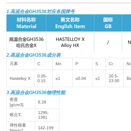
1.高温合金GH3536对应各国牌号
2.高温合金GH3536成分表
元素
C
Mn
P
S
Cr
Ni
0.05-
20.5-
Hastelloy X
≤1
≤0.04
≤1
Ba
0.15
23.00
3.
高温合金GH3536物理性能
密度
8.28
[g/cm3]
1295-
熔点℃
1381
弹性模量
142-199
N/mm2