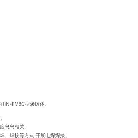
iN和M6C型渗碳体。
℃。
溫度息息相关。
焊、焊接等方式 开展电焊焊接。