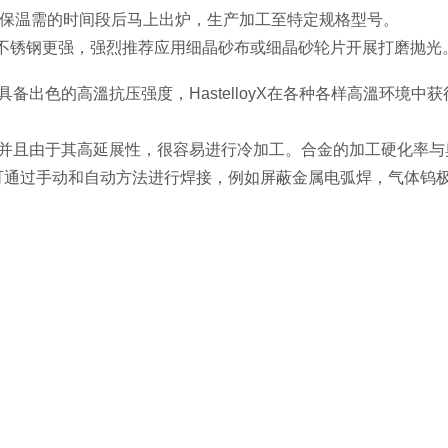
热保温需的时间段后马上出炉，生产加工至特定规格型号。
4不锈钢更强，强烈推荐应用细晶砂布或细晶砂轮片开展打磨抛光
而且具备出色的高溫抗压强度，HastelloyX在各种各样高溫
可锻的，并且由于其高延展性，很容易进行冷加工。合金的加工硬化
oyX可通过手动和自动方法进行焊接，例如屏蔽金属电弧焊，气体