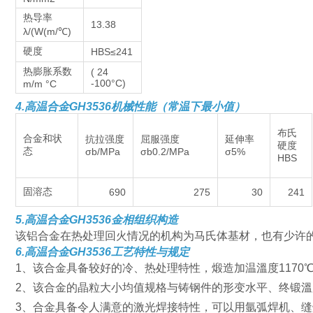
热导率
13.38
λ/(W(m/℃)
硬度
HBS≤241
热膨胀系数
( 24
-100°C)
m/m °C
4.
高温合金GH3536机械性能（常温下最小值）
布氏
合金和状
抗拉强度
屈服强度
延伸率
硬度
态
σb/MPa
σb0.2/MPa
σ5%
HBS
固溶态
690
275
30
241
5.
高温合金GH3536
金相组织构造
该铝合金在热处理回火情况的机构为马氏体基材，也有少许的T
6.
高温合金GH3536
工艺特性与规定
1、该合金具备较好的冷、热处理特性，煅造加温溫度1170
2、该合金的晶粒大小均值规格与铸钢件的形变水平、终锻
3、合金具备令人满意的激光焊接特性，可以用氩弧焊机、缝