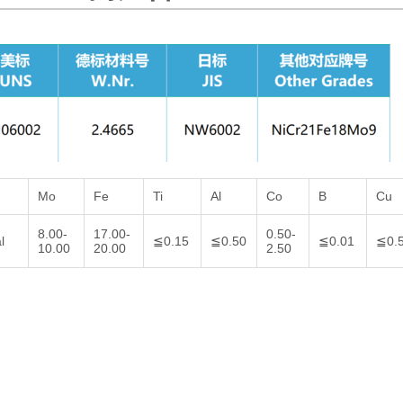
Mo
Fe
Ti
Al
Co
B
Cu
8.00-
17.00-
0.50-
l
≦0.15
≦0.50
≦0.01
≦0.
10.00
20.00
2.50