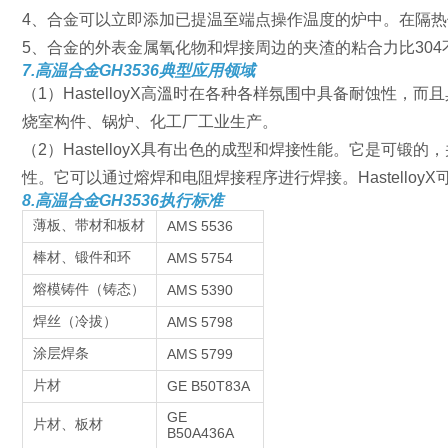
4、合金可以立即添加已提温至端点操作温度的炉中。在隔
5、合金的外表金属氧化物和焊接周边的夹渣的粘合力比30
7.
高温合金GH3536
典型应用领域
（1）HastelloyX高溫时在各种各样氛围中具备耐蚀性，
烧室构件、锅炉、化工厂工业生产。
（2）HastelloyX具有出色的成型和焊接性能。它是
性。它可以通过熔焊和电阻焊接程序进行焊接。Hastell
8.
高温合金GH3536
执行标准
薄板、带材和板材
AMS 5536
棒材、锻件和环
AMS 5754
熔模铸件（铸态）
AMS 5390
焊丝（冷拔）
AMS 5798
涂层焊条
AMS 5799
片材
GE B50T83A
GE
片材、板材
B50A436A